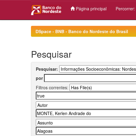
Página principal
Percorrer
Skip
navigation
DSpace - BNB - Banco do Nordeste do Brasil
Pesquisar
Pesquisar:
por
Filtros correntes: