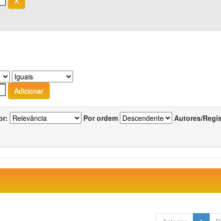
or:
Por ordem
Autores/Regi