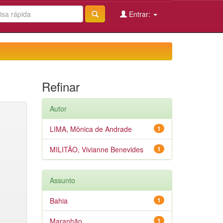
Entrar:
Refinar
Autor
LIMA, Mônica de Andrade
1
MILITÃO, Vivianne Benevides
1
Assunto
Bahia
1
Maranhão
1