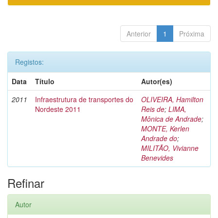
Anterior
1
Próxima
Registos:
Data
Título
Autor(es)
2011
Infraestrutura de transportes do
OLIVEIRA, Hamilton
Nordeste 2011
Reis de
;
LIMA,
Mônica de Andrade
;
MONTE, Kerlen
Andrade do
;
MILITÃO, Vivianne
Benevides
Refinar
Autor