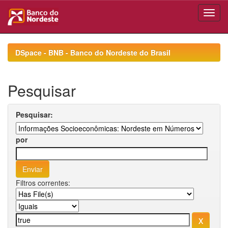
Skip
navigation
DSpace - BNB - Banco do Nordeste do Brasil
Pesquisar
Pesquisar:
por
Filtros correntes: