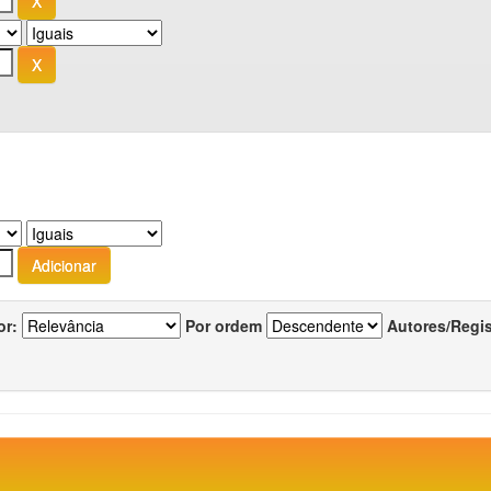
or:
Por ordem
Autores/Regi