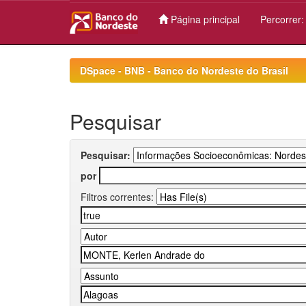
Página principal
Percorrer
Skip
navigation
DSpace - BNB - Banco do Nordeste do Brasil
Pesquisar
Pesquisar:
por
Filtros correntes: