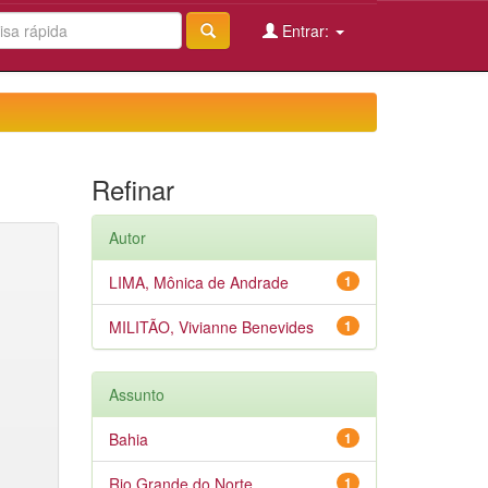
Entrar:
Refinar
Autor
LIMA, Mônica de Andrade
1
MILITÃO, Vivianne Benevides
1
Assunto
Bahia
1
Rio Grande do Norte
1