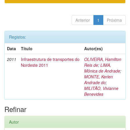
Anterior
1
Próxima
Registos:
Data
Título
Autor(es)
2011
Infraestrutura de transportes do
OLIVEIRA, Hamilton
Nordeste 2011
Reis de
;
LIMA,
Mônica de Andrade
;
MONTE, Kerlen
Andrade do
;
MILITÃO, Vivianne
Benevides
Refinar
Autor