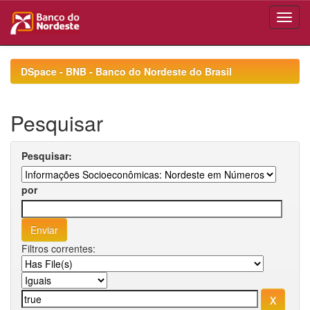
Skip
navigation
DSpace - BNB - Banco do Nordeste do Brasil
Pesquisar
Pesquisar:
por
Filtros correntes: