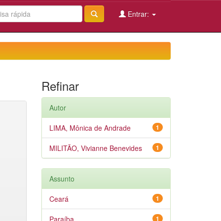
Entrar:
Refinar
Autor
LIMA, Mônica de Andrade
1
MILITÃO, Vivianne Benevides
1
Assunto
Ceará
1
Paraíba
1