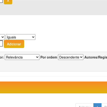
or:
Por ordem
Autores/Regi