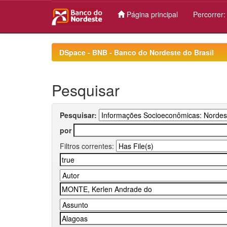
Página principal
Percorrer
Skip
navigation
DSpace - BNB - Banco do Nordeste do Brasil
Pesquisar
Pesquisar:
por
Filtros correntes: