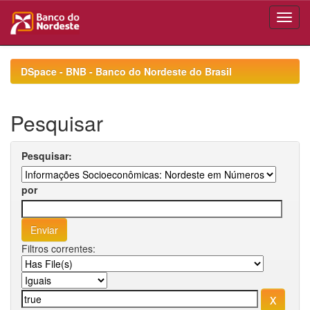
Skip
navigation
DSpace - BNB - Banco do Nordeste do Brasil
Pesquisar
Pesquisar:
por
Filtros correntes: