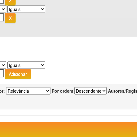
or:
Por ordem
Autores/Regi