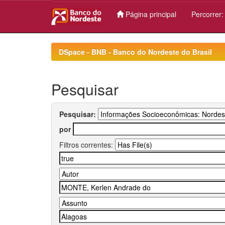
Página principal
Percorrer
Skip
navigation
DSpace - BNB - Banco do Nordeste do Brasil
Pesquisar
Pesquisar:
por
Filtros correntes: