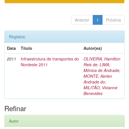
Anterior
1
Próxima
Registos:
Data
Título
Autor(es)
2011
Infraestrutura de transportes do
OLIVEIRA, Hamilton
Nordeste 2011
Reis de
;
LIMA,
Mônica de Andrade
;
MONTE, Kerlen
Andrade do
;
MILITÃO, Vivianne
Benevides
Refinar
Autor