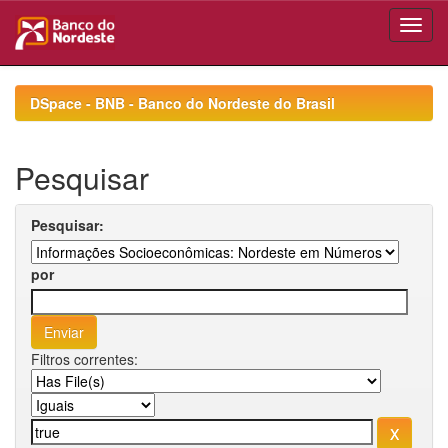
Skip
navigation
DSpace - BNB - Banco do Nordeste do Brasil
Pesquisar
Pesquisar:
por
Filtros correntes: