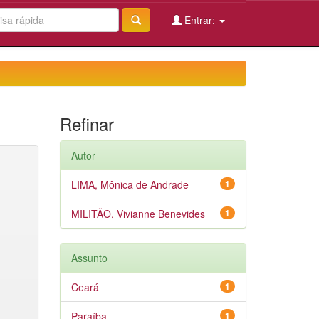
Entrar:
Refinar
Autor
LIMA, Mônica de Andrade
1
MILITÃO, Vivianne Benevides
1
Assunto
Ceará
1
Paraíba
1