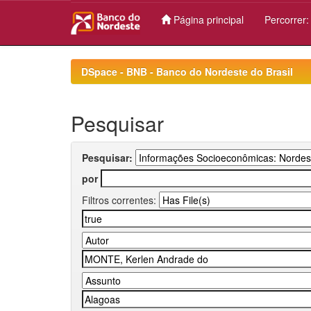
Página principal
Percorrer
Skip
navigation
DSpace - BNB - Banco do Nordeste do Brasil
Pesquisar
Pesquisar:
por
Filtros correntes: