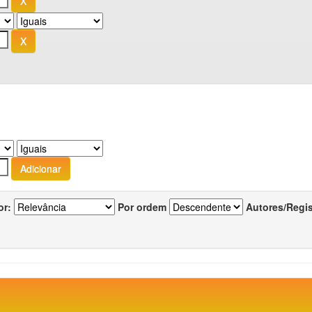
or:
Por ordem
Autores/Regi