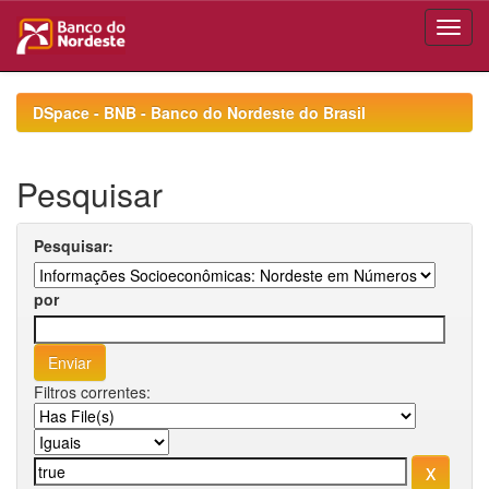
Skip
navigation
DSpace - BNB - Banco do Nordeste do Brasil
Pesquisar
Pesquisar:
por
Filtros correntes: