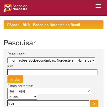
Skip
navigation
DSpace - BNB - Banco do Nordeste do Brasil
Pesquisar
Pesquisar:
por
Filtros correntes: