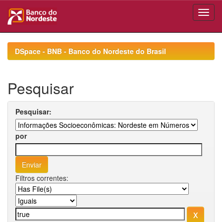
Skip
navigation
DSpace - BNB - Banco do Nordeste do Brasil
Pesquisar
Pesquisar:
por
Filtros correntes: