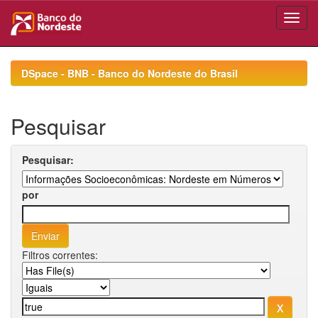
Skip
navigation
DSpace - BNB - Banco do Nordeste do Brasil
Pesquisar
Pesquisar:
por
Filtros correntes: