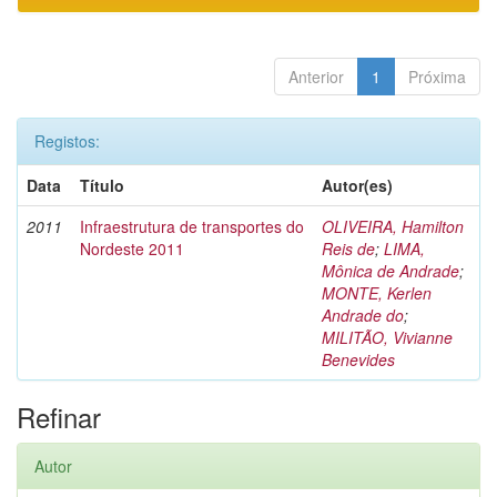
Anterior
1
Próxima
Registos:
Data
Título
Autor(es)
2011
Infraestrutura de transportes do
OLIVEIRA, Hamilton
Nordeste 2011
Reis de
;
LIMA,
Mônica de Andrade
;
MONTE, Kerlen
Andrade do
;
MILITÃO, Vivianne
Benevides
Refinar
Autor