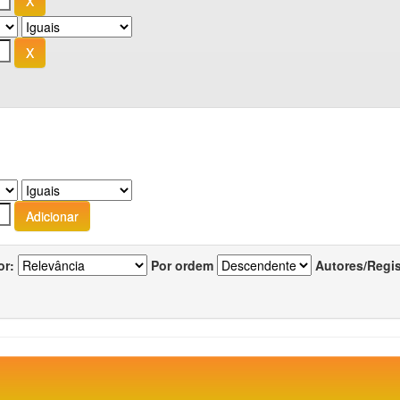
or:
Por ordem
Autores/Regi