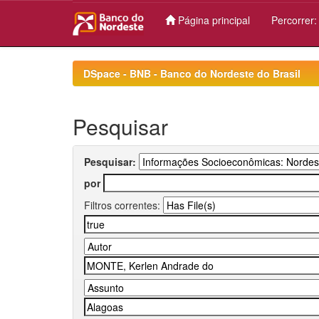
Página principal
Percorrer
Skip
navigation
DSpace - BNB - Banco do Nordeste do Brasil
Pesquisar
Pesquisar:
por
Filtros correntes: