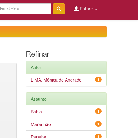
Entrar:
Refinar
Autor
LIMA, Mônica de Andrade
1
Assunto
Bahia
1
Maranhão
1
Paraíba
1