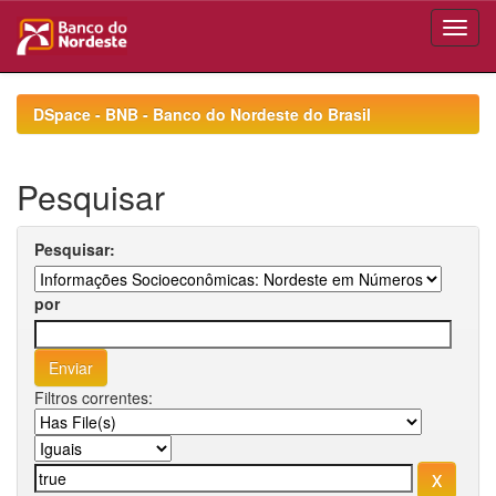
Skip
navigation
DSpace - BNB - Banco do Nordeste do Brasil
Pesquisar
Pesquisar:
por
Filtros correntes: