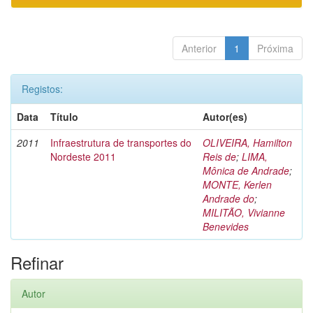
Anterior
1
Próxima
Registos:
Data
Título
Autor(es)
2011
Infraestrutura de transportes do
OLIVEIRA, Hamilton
Nordeste 2011
Reis de
;
LIMA,
Mônica de Andrade
;
MONTE, Kerlen
Andrade do
;
MILITÃO, Vivianne
Benevides
Refinar
Autor