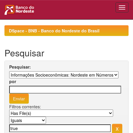
Skip
navigation
DSpace - BNB - Banco do Nordeste do Brasil
Pesquisar
Pesquisar:
por
Filtros correntes: