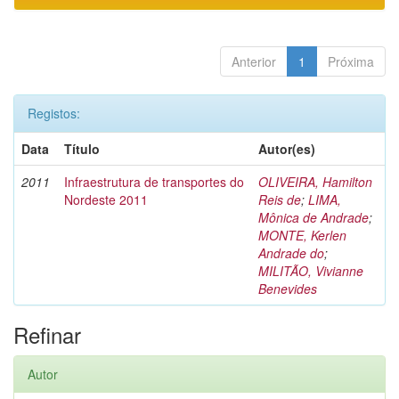
Anterior
1
Próxima
Registos:
Data
Título
Autor(es)
2011
Infraestrutura de transportes do
OLIVEIRA, Hamilton
Nordeste 2011
Reis de
;
LIMA,
Mônica de Andrade
;
MONTE, Kerlen
Andrade do
;
MILITÃO, Vivianne
Benevides
Refinar
Autor