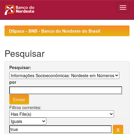
Skip
navigation
DSpace - BNB - Banco do Nordeste do Brasil
Pesquisar
Pesquisar:
por
Filtros correntes: