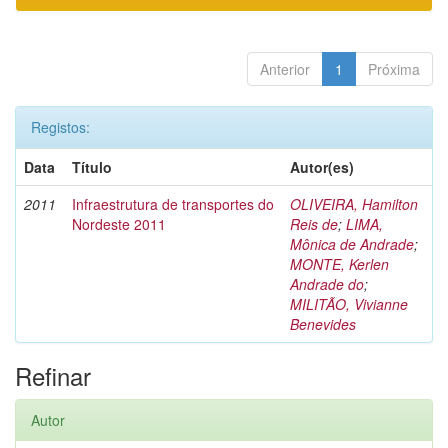
Anterior
1
Próxima
Registos:
Data
Título
Autor(es)
2011
Infraestrutura de transportes do
OLIVEIRA, Hamilton
Nordeste 2011
Reis de
;
LIMA,
Mônica de Andrade
;
MONTE, Kerlen
Andrade do
;
MILITÃO, Vivianne
Benevides
Refinar
Autor