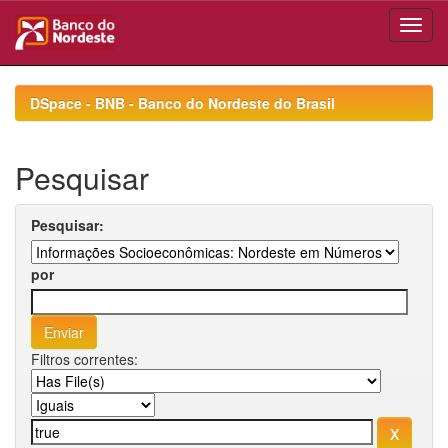
Skip
navigation
DSpace - BNB - Banco do Nordeste do Brasil
Pesquisar
Pesquisar:
por
Filtros correntes: