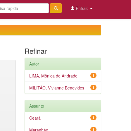
Entrar:
Refinar
Autor
LIMA, Mônica de Andrade
1
MILITÃO, Vivianne Benevides
1
Assunto
Ceará
1
Maranhão
1