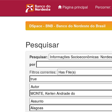
Página principal
Percorrer
Skip
navigation
DSpace - BNB - Banco do Nordeste do Brasil
Pesquisar
Pesquisar:
por
Filtros correntes: