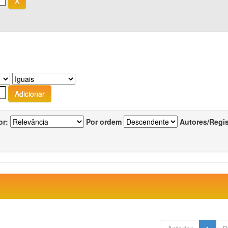
or:
Por ordem
Autores/Regi