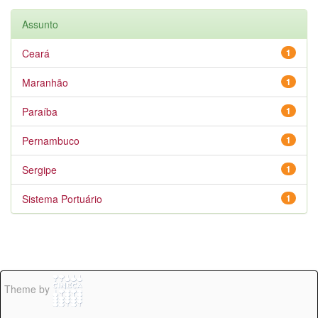
Assunto
Ceará
1
Maranhão
1
Paraíba
1
Pernambuco
1
Sergipe
1
Sistema Portuário
1
Theme by