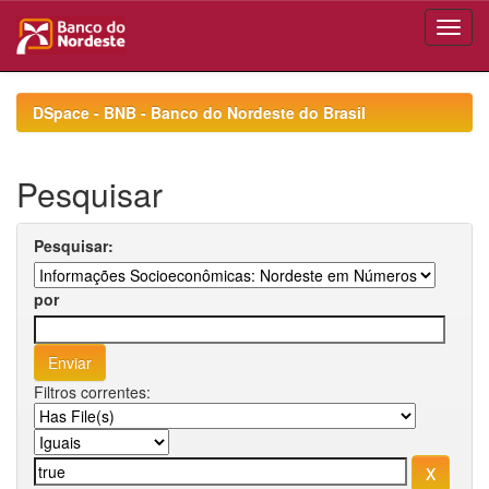
Skip
navigation
DSpace - BNB - Banco do Nordeste do Brasil
Pesquisar
Pesquisar:
por
Filtros correntes: