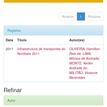
Anterior
1
Próxima
Registos:
Data
Título
Autor(es)
2011
Infraestrutura de transportes do
OLIVEIRA, Hamilton
Nordeste 2011
Reis de
;
LIMA,
Mônica de Andrade
;
MONTE, Kerlen
Andrade do
;
MILITÃO, Vivianne
Benevides
Refinar
Autor