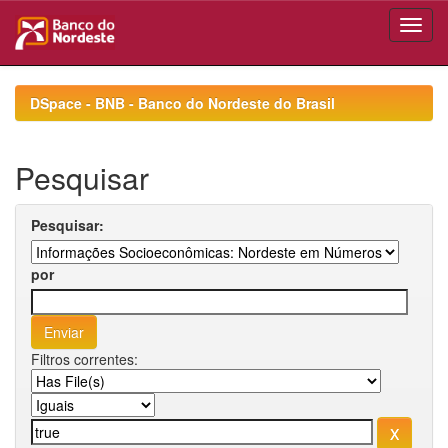
Skip
navigation
DSpace - BNB - Banco do Nordeste do Brasil
Pesquisar
Pesquisar:
por
Filtros correntes: