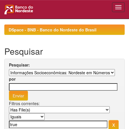
Skip
navigation
DSpace - BNB - Banco do Nordeste do Brasil
Pesquisar
Pesquisar:
por
Filtros correntes: