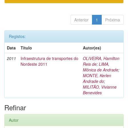
Anterior
1
Próxima
Registos:
Data
Título
Autor(es)
2011
Infraestrutura de transportes do
OLIVEIRA, Hamilton
Nordeste 2011
Reis de
;
LIMA,
Mônica de Andrade
;
MONTE, Kerlen
Andrade do
;
MILITÃO, Vivianne
Benevides
Refinar
Autor