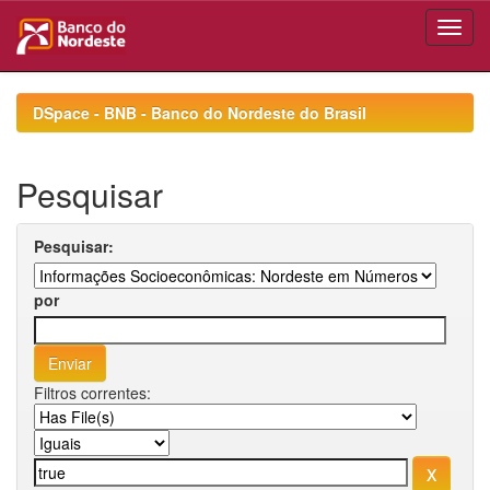
Skip
navigation
DSpace - BNB - Banco do Nordeste do Brasil
Pesquisar
Pesquisar:
por
Filtros correntes: