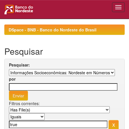
Skip
navigation
DSpace - BNB - Banco do Nordeste do Brasil
Pesquisar
Pesquisar:
por
Filtros correntes: