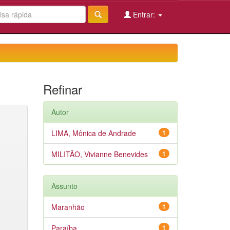
Entrar:
Refinar
Autor
LIMA, Mônica de Andrade
1
MILITÃO, Vivianne Benevides
1
Assunto
Maranhão
1
Paraíba
1