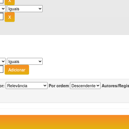
or:
Por ordem
Autores/Regi