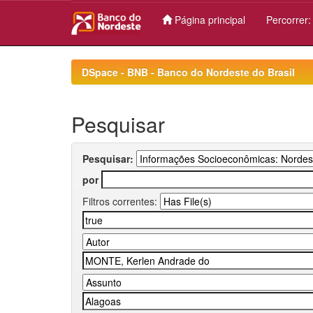
Página principal
Percorrer
Skip
navigation
DSpace - BNB - Banco do Nordeste do Brasil
Pesquisar
Pesquisar:
por
Filtros correntes: