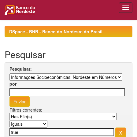
Skip
navigation
DSpace - BNB - Banco do Nordeste do Brasil
Pesquisar
Pesquisar:
por
Filtros correntes: