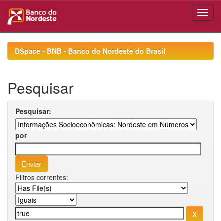
Skip
navigation
DSpace - BNB - Banco do Nordeste do Brasil
Pesquisar
Pesquisar:
por
Filtros correntes: