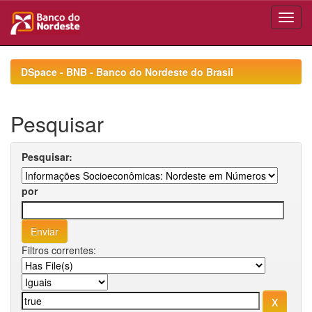
Skip
navigation
DSpace - BNB - Banco do Nordeste do Brasil
Pesquisar
Pesquisar:
por
Filtros correntes: