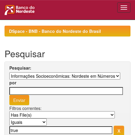
Skip
navigation
DSpace - BNB - Banco do Nordeste do Brasil
Pesquisar
Pesquisar:
por
Filtros correntes: