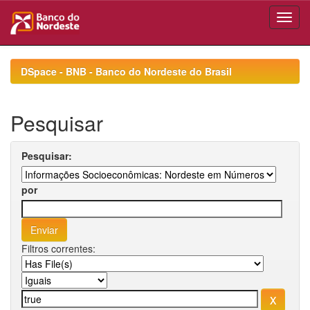
Skip
navigation
DSpace - BNB - Banco do Nordeste do Brasil
Pesquisar
Pesquisar:
por
Filtros correntes: