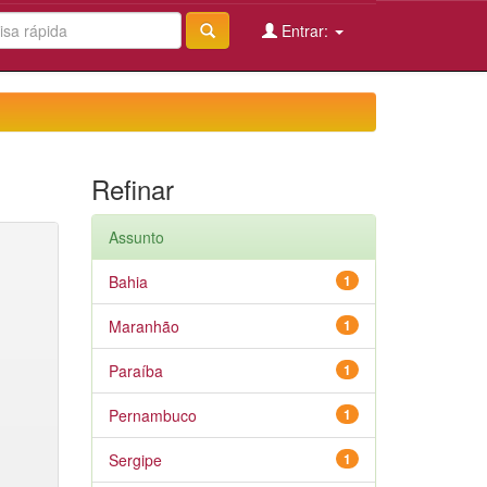
Entrar:
Refinar
Assunto
Bahia
1
Maranhão
1
Paraíba
1
Pernambuco
1
Sergipe
1