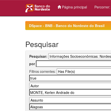
Página principal
Percorrer
Skip
navigation
DSpace - BNB - Banco do Nordeste do Brasil
Pesquisar
Pesquisar:
por
Filtros correntes: