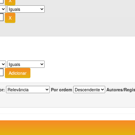
or:
Por ordem
Autores/Regi