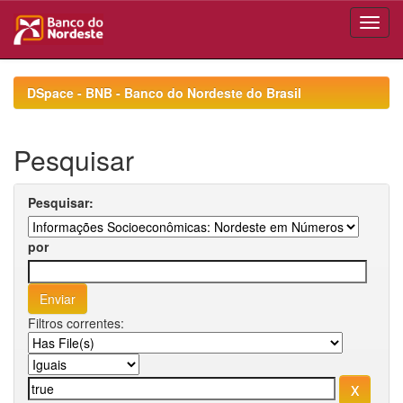
Skip
navigation
DSpace - BNB - Banco do Nordeste do Brasil
Pesquisar
Pesquisar:
por
Filtros correntes: