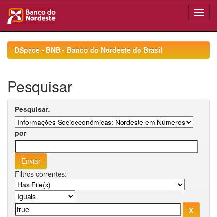
Skip
navigation
DSpace - BNB - Banco do Nordeste do Brasil
Pesquisar
Pesquisar:
por
Filtros correntes: