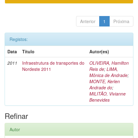
Anterior
1
Próxima
Registos:
Data
Título
Autor(es)
2011
Infraestrutura de transportes do
OLIVEIRA, Hamilton
Nordeste 2011
Reis de
;
LIMA,
Mônica de Andrade
;
MONTE, Kerlen
Andrade do
;
MILITÃO, Vivianne
Benevides
Refinar
Autor