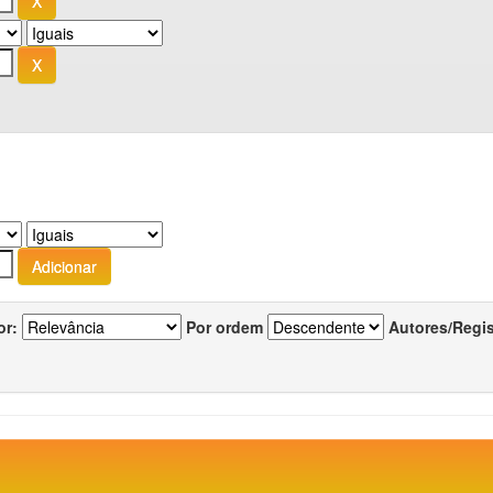
or:
Por ordem
Autores/Regi