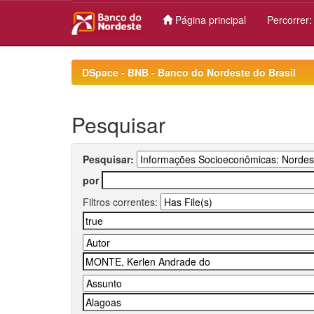
Página principal
Percorrer
Skip
navigation
DSpace - BNB - Banco do Nordeste do Brasil
Pesquisar
Pesquisar:
por
Filtros correntes: