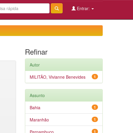
Entrar:
Refinar
Autor
MILITÃO, Vivianne Benevides
1
Assunto
Bahia
1
Maranhão
1
Pernambuco
1