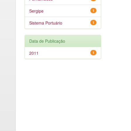
Sergipe
1
Sistema Portuário
1
Data de Publicação
2011
1