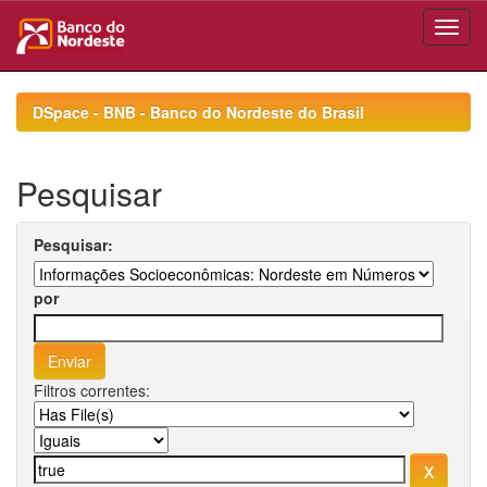
Skip
navigation
DSpace - BNB - Banco do Nordeste do Brasil
Pesquisar
Pesquisar:
por
Filtros correntes: