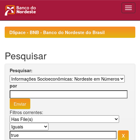
Skip
navigation
DSpace - BNB - Banco do Nordeste do Brasil
Pesquisar
Pesquisar:
por
Filtros correntes: