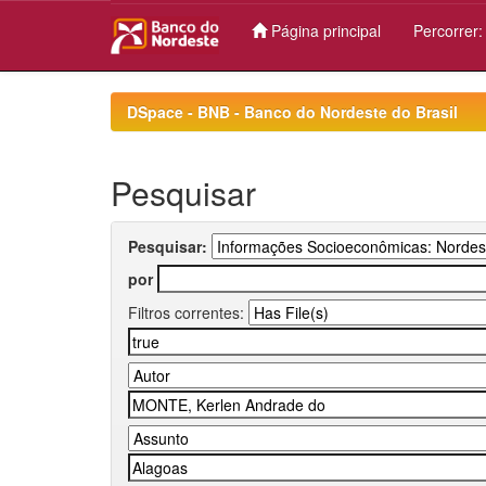
Página principal
Percorrer
Skip
navigation
DSpace - BNB - Banco do Nordeste do Brasil
Pesquisar
Pesquisar:
por
Filtros correntes: