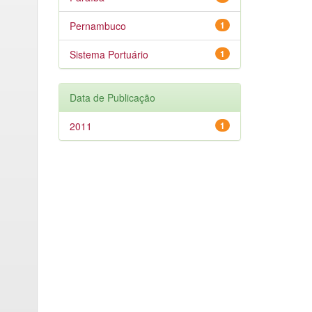
Pernambuco
1
Sistema Portuário
1
Data de Publicação
2011
1