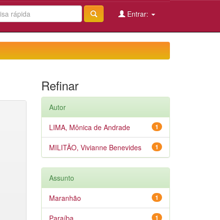
Entrar:
Refinar
Autor
LIMA, Mônica de Andrade
1
MILITÃO, Vivianne Benevides
1
Assunto
Maranhão
1
Paraíba
1