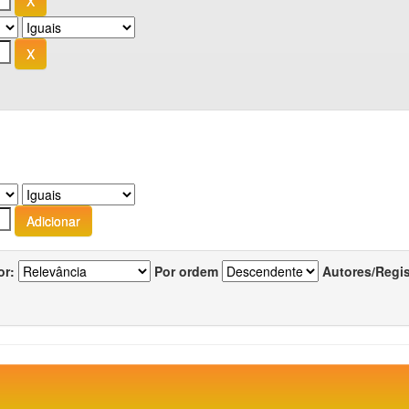
or:
Por ordem
Autores/Regi