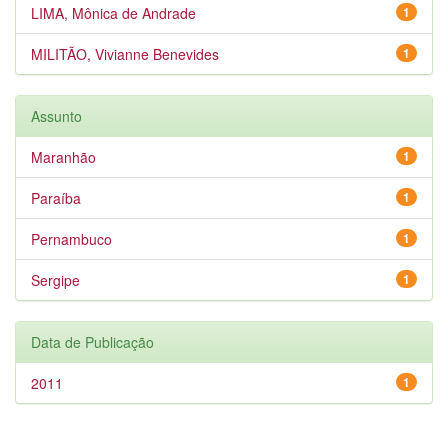
LIMA, Mônica de Andrade
1
MILITÃO, Vivianne Benevides
1
Assunto
Maranhão
1
Paraíba
1
Pernambuco
1
Sergipe
1
Data de Publicação
2011
1