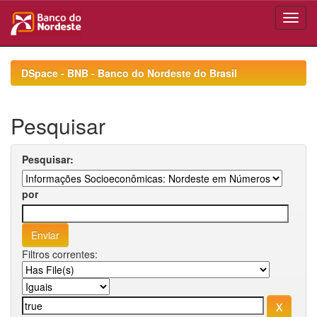
Skip
navigation
DSpace - BNB - Banco do Nordeste do Brasil
Pesquisar
Pesquisar:
por
Filtros correntes: