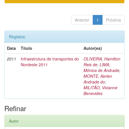
Anterior
1
Próxima
Registos:
Data
Título
Autor(es)
2011
Infraestrutura de transportes do
OLIVEIRA, Hamilton
Nordeste 2011
Reis de
;
LIMA,
Mônica de Andrade
;
MONTE, Kerlen
Andrade do
;
MILITÃO, Vivianne
Benevides
Refinar
Autor