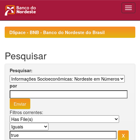
Skip
navigation
DSpace - BNB - Banco do Nordeste do Brasil
Pesquisar
Pesquisar:
por
Filtros correntes: