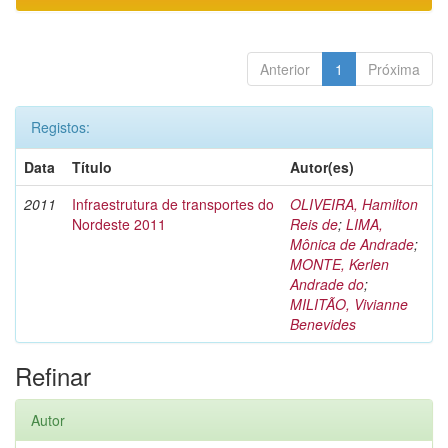
Anterior
1
Próxima
Registos:
Data
Título
Autor(es)
2011
Infraestrutura de transportes do
OLIVEIRA, Hamilton
Nordeste 2011
Reis de
;
LIMA,
Mônica de Andrade
;
MONTE, Kerlen
Andrade do
;
MILITÃO, Vivianne
Benevides
Refinar
Autor