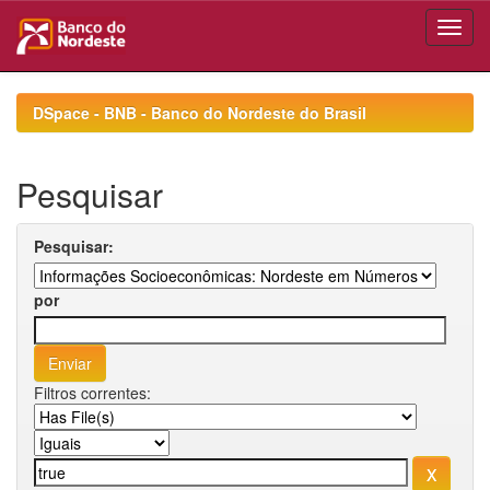
Skip
navigation
DSpace - BNB - Banco do Nordeste do Brasil
Pesquisar
Pesquisar:
por
Filtros correntes: