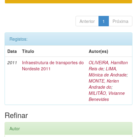
Anterior
1
Próxima
Registos:
Data
Título
Autor(es)
2011
Infraestrutura de transportes do
OLIVEIRA, Hamilton
Nordeste 2011
Reis de
;
LIMA,
Mônica de Andrade
;
MONTE, Kerlen
Andrade do
;
MILITÃO, Vivianne
Benevides
Refinar
Autor