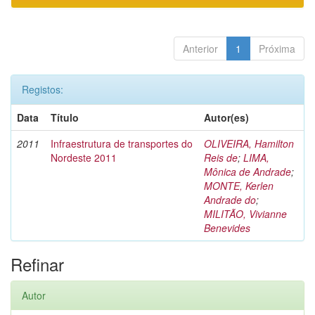
Anterior
1
Próxima
Registos:
Data
Título
Autor(es)
2011
Infraestrutura de transportes do
OLIVEIRA, Hamilton
Nordeste 2011
Reis de
;
LIMA,
Mônica de Andrade
;
MONTE, Kerlen
Andrade do
;
MILITÃO, Vivianne
Benevides
Refinar
Autor