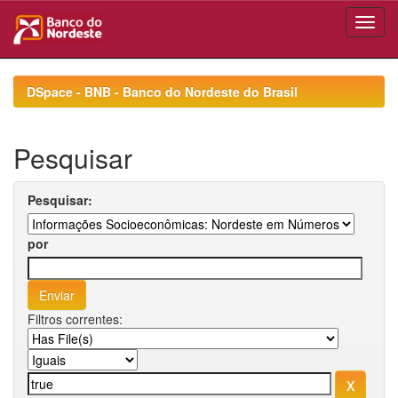
Skip
navigation
DSpace - BNB - Banco do Nordeste do Brasil
Pesquisar
Pesquisar:
por
Filtros correntes: