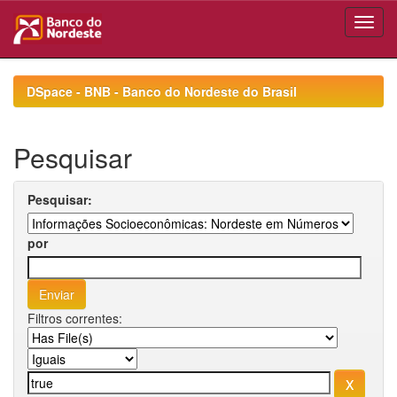
Skip
navigation
DSpace - BNB - Banco do Nordeste do Brasil
Pesquisar
Pesquisar:
por
Filtros correntes: