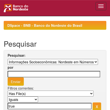
Skip
navigation
DSpace - BNB - Banco do Nordeste do Brasil
Pesquisar
Pesquisar:
por
Filtros correntes: