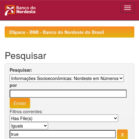
Skip
navigation
DSpace - BNB - Banco do Nordeste do Brasil
Pesquisar
Pesquisar:
por
Filtros correntes: