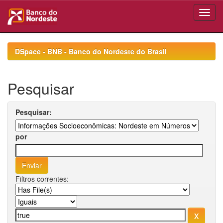
Skip
navigation
DSpace - BNB - Banco do Nordeste do Brasil
Pesquisar
Pesquisar:
por
Filtros correntes: