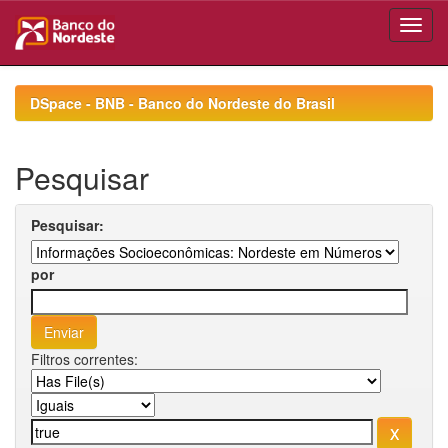
Skip
navigation
DSpace - BNB - Banco do Nordeste do Brasil
Pesquisar
Pesquisar:
por
Filtros correntes: