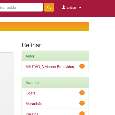
Entrar:
Refinar
Autor
MILITÃO, Vivianne Benevides
1
Assunto
Ceará
1
Maranhão
1
Paraíba
1