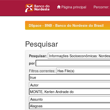
Página principal
Percorrer
Skip
navigation
DSpace - BNB - Banco do Nordeste do Brasil
Pesquisar
Pesquisar:
por
Filtros correntes: