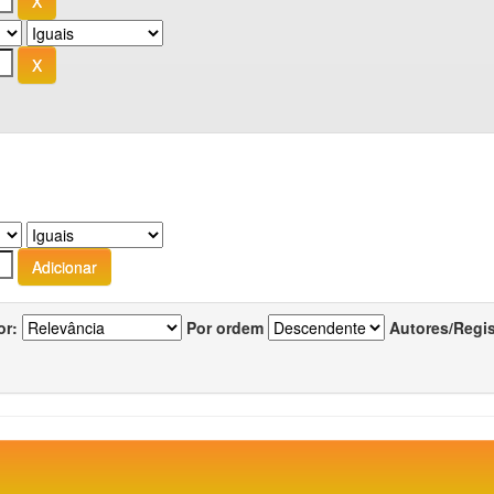
or:
Por ordem
Autores/Regi