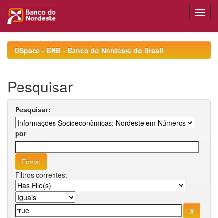
Skip
navigation
DSpace - BNB - Banco do Nordeste do Brasil
Pesquisar
Pesquisar:
por
Filtros correntes: