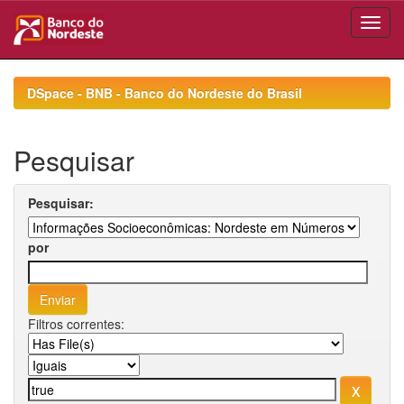
Skip
navigation
DSpace - BNB - Banco do Nordeste do Brasil
Pesquisar
Pesquisar:
por
Filtros correntes: