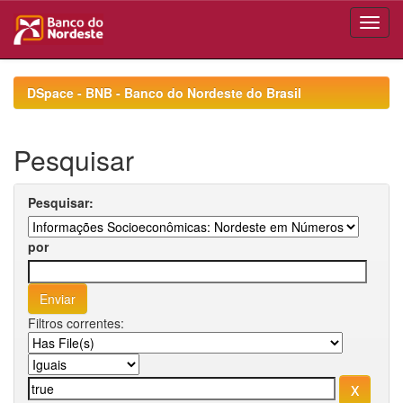
Skip
navigation
DSpace - BNB - Banco do Nordeste do Brasil
Pesquisar
Pesquisar:
por
Filtros correntes: